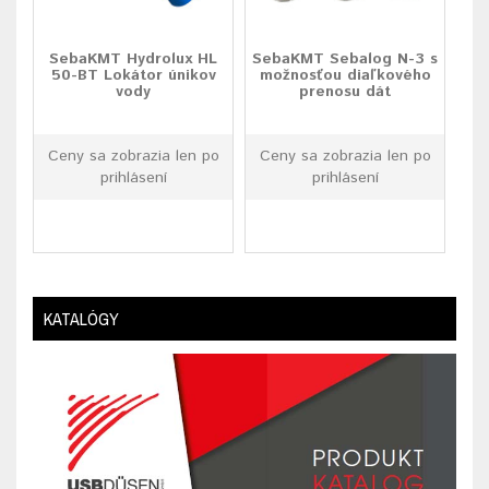
SebaKMT Hydrolux HL
SebaKMT Sebalog N-3 s
50-BT Lokátor únikov
možnosťou diaľkového
vody
prenosu dát
Ceny sa zobrazia len po
Ceny sa zobrazia len po
prihlásení
prihlásení
KATALÓGY