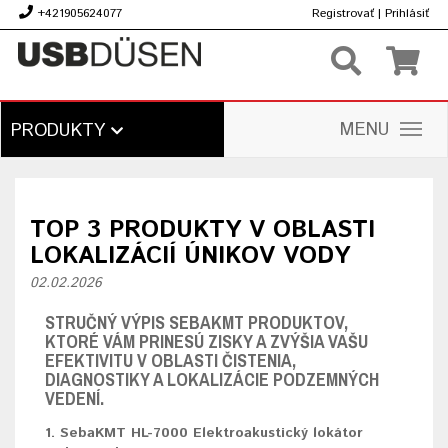
+421905624077
Registrovať
|
Prihlásiť
€
MENU
PRODUKTY
TOP 3 PRODUKTY V OBLASTI
LOKALIZÁCIÍ ÚNIKOV VODY
02.02.2026
STRUČNÝ VÝPIS SEBAKMT PRODUKTOV,
KTORÉ VÁM PRINESÚ ZISKY A ZVÝŠIA VAŠU
EFEKTIVITU V OBLASTI ČISTENIA,
DIAGNOSTIKY A LOKALIZÁCIE PODZEMNÝCH
VEDENÍ.
1. SebaKMT HL-7000 Elektroakustický lokátor