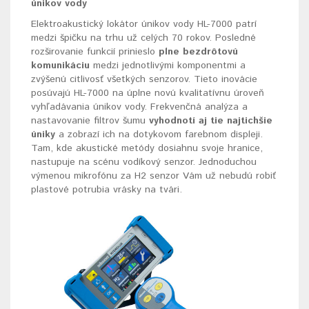
únikov vody
Elektroakustický lokátor únikov vody HL-7000 patrí
medzi špičku na trhu už celých 70 rokov. Posledné
rozširovanie funkcií prinieslo
plne bezdrôtovú
komunikáciu
medzi jednotlivými komponentmi a
zvýšenú citlivosť všetkých senzorov. Tieto inovácie
posúvajú HL-7000 na úplne novú kvalitatívnu úroveň
vyhľadávania únikov vody. Frekvenčná analýza a
nastavovanie filtrov šumu
vyhodnotí aj tie najtichšie
úniky
a zobrazí ich na dotykovom farebnom displeji.
Tam, kde akustické metódy dosiahnu svoje hranice,
nastupuje na scénu vodíkový senzor. Jednoduchou
výmenou mikrofónu za H2 senzor Vám už nebudú robiť
plastové potrubia vrásky na tvári.