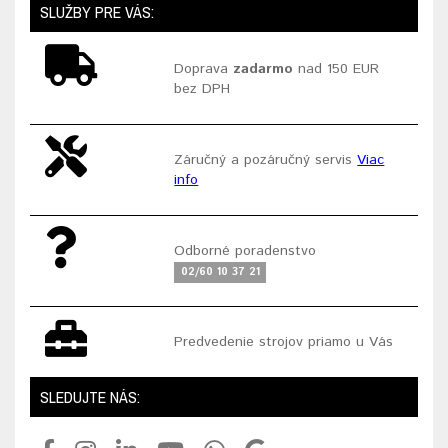
SLUŽBY PRE VÁS:
Doprava
zadarmo
nad 150 EUR
bez DPH
Záručný a pozáručný servis
Viac
info
Odborné poradenstvo
02/60 10 37 21
Predvedenie strojov priamo u Vás
SLEDUJTE NÁS: