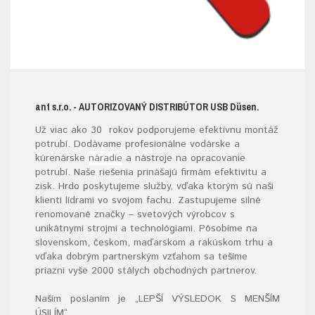
ant s.r.o.
- AUTORIZOVANÝ DISTRIBÚTOR USB D
üsen.
Už viac ako 30 rokov podporujeme efektívnu montáž
potrubí. Dodávame profesionálne vodárske a
kúrenárske
náradie
a nástroje na opracovanie
potrubí. Naše riešenia prinášajú firmám efektivitu a
zisk. Hrdo poskytujeme služby, vďaka ktorým sú naši
klienti lídrami vo svojom fachu. Zastupujeme silné
renomované značky – svetových výrobcov s
unikátnymi strojmi a technológiami. Pôsobíme na
slovenskom, českom, maďarskom a rakúskom trhu a
vďaka dobrým partnerským vzťahom sa tešíme
priazni vyše 2000 stálych obchodných partnerov.
Naším poslaním je „LEPŠÍ VÝSLEDOK S MENŠÍM
ÚSILÍM“
.