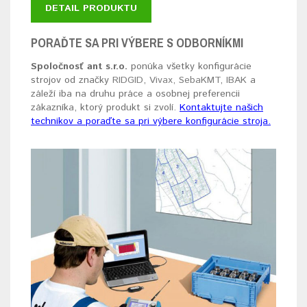
DETAIL PRODUKTU
PORAĎTE SA PRI VÝBERE S ODBORNÍKMI
Spoločnosť ant s.r.o.
ponúka všetky konfigurácie
strojov od značky
RIDGID
,
Vivax,
SebaKMT
,
IBAK
a
záleží iba na druhu práce a osobnej preferencii
zákazníka, ktorý produkt si zvolí.
Kontaktujte našich
technikov a poraďte sa pri výbere konfigurácie stroja.