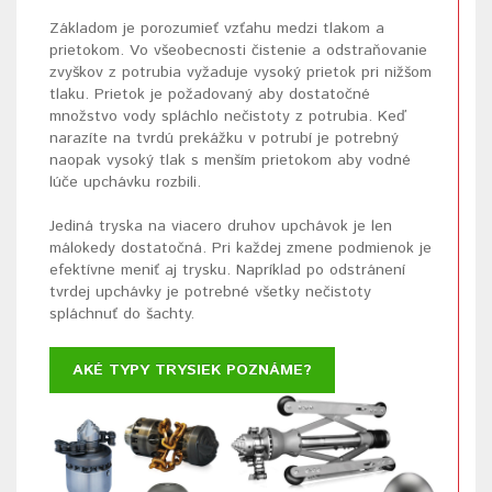
Základom je porozumieť vzťahu medzi tlakom a
prietokom. Vo všeobecnosti čistenie a odstraňovanie
zvyškov z potrubia vyžaduje vysoký prietok pri nižšom
tlaku. Prietok je požadovaný aby dostatočné
množstvo vody spláchlo nečistoty z potrubia. Keď
narazíte na tvrdú prekážku v potrubí je potrebný
naopak vysoký tlak s menším prietokom aby vodné
lúče upchávku rozbili.
Jediná tryska na viacero druhov upchávok je len
málokedy dostatočná. Pri každej zmene podmienok je
efektívne meniť aj trysku. Napríklad po odstránení
tvrdej upchávky je potrebné všetky nečistoty
spláchnuť do šachty.
AKÉ TYPY TRYSIEK POZNÁME?