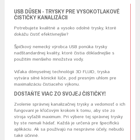
USB DÜSEN - TRYSKY PRE VYSOKOTLAKOVÉ
ČISTIČKY KANALIZÁCII
Potrebujete kvalitné a vysoko odolné trysky, ktoré
dokážu čistiť efektívnejšie?
Špičkový nemecký výrobca USB ponúka trysky
nadštandardnej kvality, ktoré čistia dôkladnejšie s
použitím menšieho množstva vody.
Vďaka dômyselnej technológii 3D FLUID, tryska
vytvára silné kónické lúče, pod presným uhlom pre
maximalizáciu čistiaceho výkonu.
DOSTAŇTE VIAC ZO SVOJEJ ČISTIČKY!
Zvolenie správnej kanalizačnej trysky a vedomosť o ich
fungovaní je kľúčovým krokom k tomu, aby ste zo
stroja vyťažili maximum. Pri výbere tej správnej trysky
by ste nemali hádať. Každá je určená pre špecifickú
aplikáciu. Ak sa používajú na nesprávne účely, nebudú
také účinné.