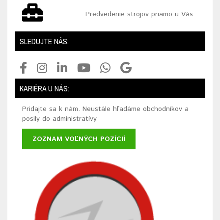
Predvedenie strojov priamo u Vás
SLEDUJTE NÁS:
KARIÉRA U NÁS:
Pridajte sa k nám. Neustále hľadáme obchodníkov a
posily do administratívy
ZOZNAM VOĽNÝCH POZÍCIÍ