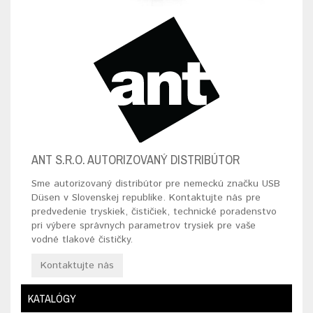
ANT S.R.O. AUTORIZOVANÝ DISTRIBÚTOR
Sme autorizovaný distribútor pre nemeckú značku USB
Düsen v Slovenskej republike. Kontaktujte nás pre
predvedenie tryskiek, čističiek, technické poradenstvo
pri výbere správnych parametrov trysiek pre vaše
vodné tlakové čističky.
Kontaktujte nás
KATALÓGY