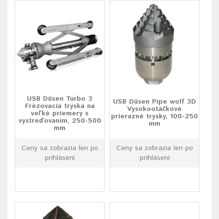
USB Düsen Turbo 3
USB Düsen Pipe wolf 3D
Frézovacia tryska na
Vysokootáčkové
veľké priemery s
prierazné trysky, 100-250
vystreďovaním, 250-500
mm
mm
Ceny sa zobrazia len po
Ceny sa zobrazia len po
prihlásení
prihlásení