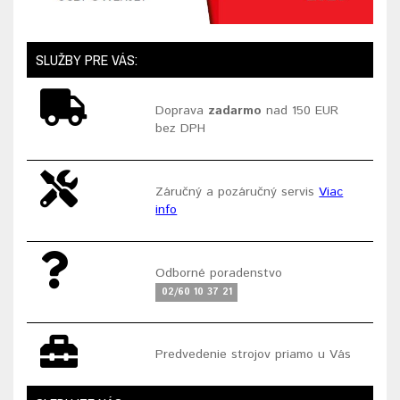
SLUŽBY PRE VÁS:
Doprava
zadarmo
nad 150 EUR
bez DPH
Záručný a pozáručný servis
Viac
info
Odborné poradenstvo
02/60 10 37 21
Predvedenie strojov priamo u Vás