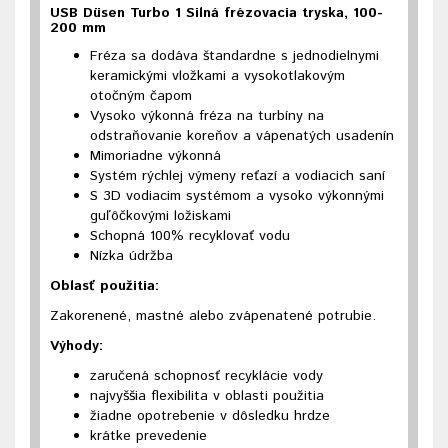
USB Düsen Turbo 1 Silná frézovacia tryska, 100-
200 mm
Fréza sa dodáva štandardne s jednodielnymi
keramickými vložkami a vysokotlakovým
otočným čapom
Vysoko výkonná fréza na turbíny na
odstraňovanie koreňov a vápenatých usadenín
Mimoriadne výkonná
Systém rýchlej výmeny reťazí a vodiacich saní
S 3D vodiacim systémom a vysoko výkonnými
guľôčkovými ložiskami
Schopná 100% recyklovať vodu
Nízka údržba
Oblasť použitia:
Zakorenené, mastné alebo zvápenatené potrubie.
Výhody:
zaručená schopnosť recyklácie vody
najvyššia flexibilita v oblasti použitia
žiadne opotrebenie v dôsledku hrdze
krátke prevedenie