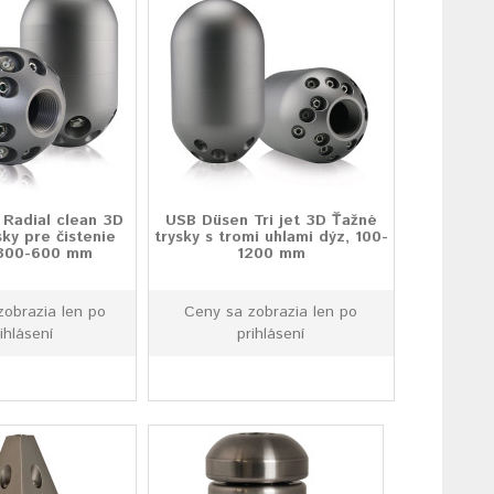
Radial clean 3D
USB Düsen Tri jet 3D Ťažné
sky pre čistenie
trysky s tromi uhlami dýz, 100-
 300-600 mm
1200 mm
zobrazia len po
Ceny sa zobrazia len po
ihlásení
prihlásení