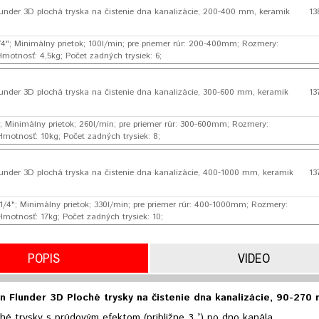
nder 3D plochá tryska na čistenie dna kanalizácie, 200-400 mm, keramik
13
3/4"; Minimálny prietok; 100l/min; pre priemer rúr: 200-400mm; Rozmery:
otnosť: 4,5kg; Počet zadných trysiek: 6;
nder 3D plochá tryska na čistenie dna kanalizácie, 300-600 mm, keramik
13
"; Minimálny prietok; 260l/min; pre priemer rúr: 300-600mm; Rozmery:
otnosť: 10kg; Počet zadných trysiek: 8;
nder 3D plochá tryska na čistenie dna kanalizácie, 400-1000 mm, keramik
13
 1/4"; Minimálny prietok; 330l/min; pre priemer rúr: 400-1000mm; Rozmery:
otnosť: 17kg; Počet zadných trysiek: 10;
POPIS
VIDEO
 Flunder 3D Ploché trysky na čistenie dna kanalizácie, 90-270
hé trysky s prúdovým efektom (približne 3 °) po dno kanála.