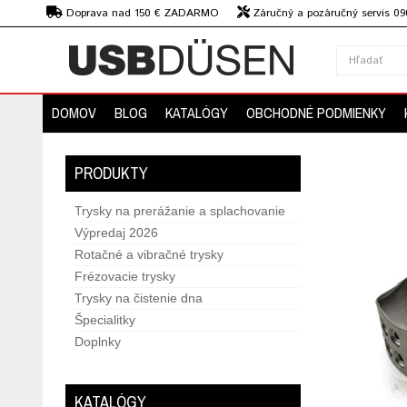
€
Doprava nad 150 € ZADARMO
Záručný a pozáručný servis 09
strojov
DOMOV
BLOG
KATALÓGY
OBCHODNÉ PODMIENKY
PRODUKTY
Trysky na prerážanie a splachovanie
Výpredaj 2026
Rotačné a vibračné trysky
Frézovacie trysky
Trysky na čistenie dna
Špecialitky
Doplnky
KATALÓGY