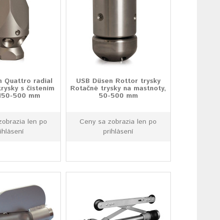
 Quattro radial
USB Düsen Rottor trysky
trysky s čistením
Rotačné trysky na mastnoty,
 150-500 mm
50-500 mm
zobrazia len po
Ceny sa zobrazia len po
ihlásení
prihlásení