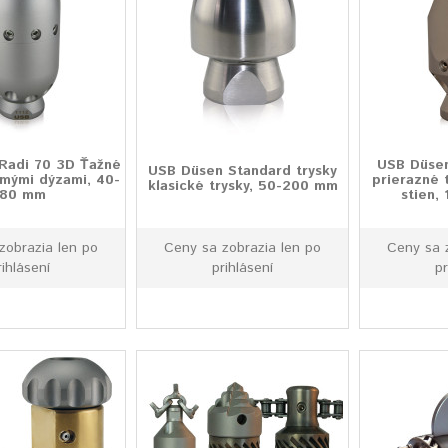
Radi 70 3D Ťažné
USB Düsen
USB Düsen Standard trysky
lmými dýzami, 40-
prierazné 
klasické trysky, 50-200 mm
180 mm
stien,
zobrazia len po
Ceny sa zobrazia len po
Ceny sa 
rihlásení
prihlásení
pr