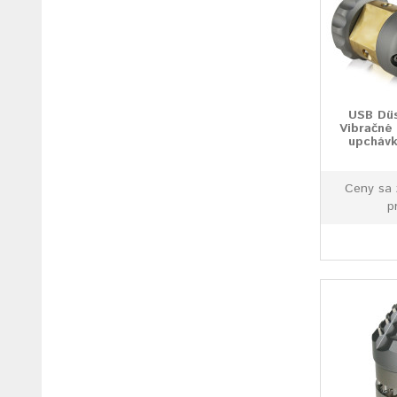
USB Dü
Vibračné 
upchávk
Ceny sa 
p