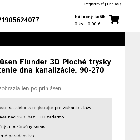
Registrovať
|
Prihlásiť
Nákupný košík
1905624077
0 ks - 0.00 €
üsen Flunder 3D Ploché trysky
tenie dna kanalizácie, 90-270
obrazia len po prihlásení
áste
sa alebo
zaregistrujte
pre získanie zľavy
ava nad 150€ bez DPH zadarmo
ný a pozáručný servis
rné poradenstvo