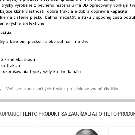
o trysky vyrobené z pevného materiálu má 3D opracovaný vonkajší tva
kajúce klzné vlastnosti, dobrá trakcia a dobrá dopravná kapacita.
lne na čistenie piesku, bahna, nečistôt a štrku v spodnej časti potru
enie rýchle a efektívne.
užitia:
ály s bahnom, pieskom alebo sutinami na dne
é klzné vlastnosti
ká trakcia
 rozprašovania trysky vždy ku dnu kanálu
 - Váš svet kanalizačných trysiek pre tlakové vodné čističky
KUPUJÚCI TENTO PRODUKT SA ZAUJÍMALI AJ O TIETO PRODU