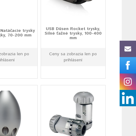
USB Düsen Rocket trysky,
Natáčacie trysky
Silné ťažné trysky, 100-400
jky, 70-200 mm
mm
zobrazia len po
Ceny sa zobrazia len po
ihlásení
prihlásení