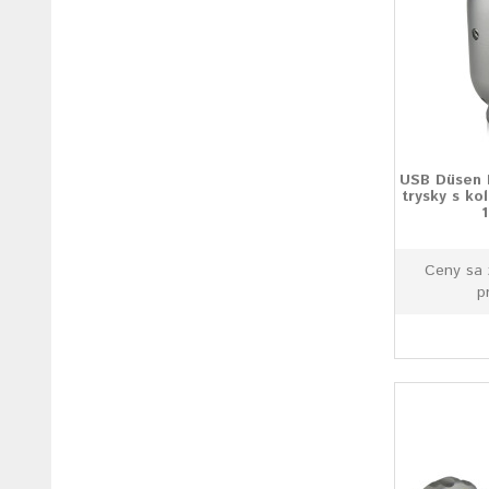
USB Düsen 
trysky s ko
Ceny sa 
p