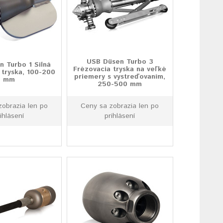
USB Düsen Turbo 3
 Turbo 1 Silná
Frézovacia tryska na veľké
 tryska, 100-200
priemery s vystreďovaním,
mm
250-500 mm
zobrazia len po
Ceny sa zobrazia len po
ihlásení
prihlásení