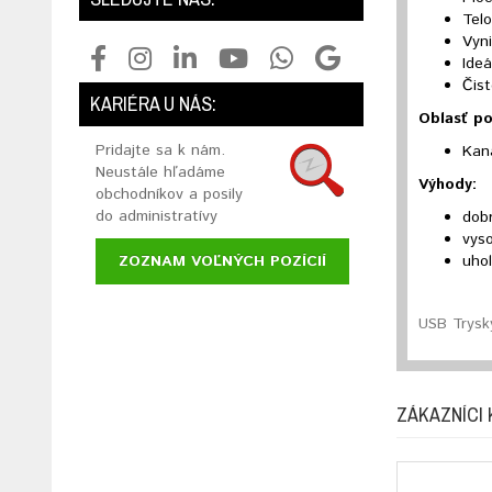
Tel
Vyni
Ideá
Čist
KARIÉRA U NÁS:
Oblasť po
Pridajte sa k nám.
Kan
Neustále hľadáme
Výhody:
obchodníkov a posily
do administratívy
dobr
vyso
uhol
ZOZNAM VOĽNÝCH POZÍCIÍ
USB Trysky
ZÁKAZNÍCI 