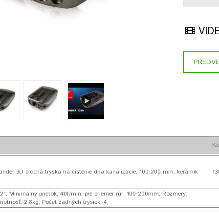
VID
PREDVE
K
nder 3D plochá tryska na čistenie dna kanalizácie, 100-200 mm, keramik
13
/2"; Minimálny prietok; 40l/min; pre priemer rúr: 100-200mm; Rozmery:
tnosť: 2,8kg; Počet zadných trysiek: 4;