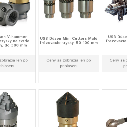
sen V-hammer
USB Düsen
USB Düsen Mini Cutters Malé
trysky na tvrdé
frézovacia
frézovacie trysky, 50-100 mm
y, do 300 mm
zobrazia len po
Ceny sa zobrazia len po
Ceny sa 
rihlásení
prihlásení
pr