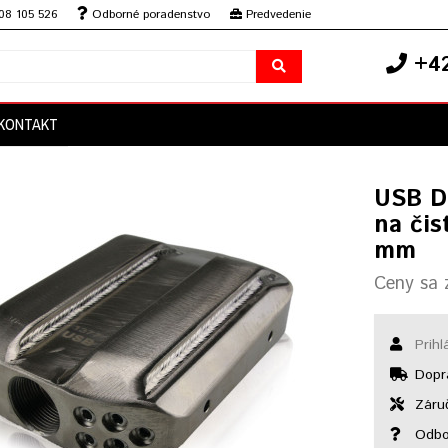
08 105 526
Odborné poradenstvo
Predvedenie
+42
KONTAKT
USB D
na čis
mm
Ceny sa z
Prihl
Dopr
Záruč
Odbo