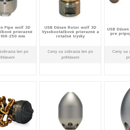
n Pipe wolf 3D
USB Düsen Rotor wolf 3D
USB Düsen 
čkové prierazné
Vysokootáčkové prierazné a
pre prípo
, 100-250 mm
rotačné trysky
zobrazia len po
Ceny sa zobrazia len po
Ceny sa 
rihlásení
prihlásení
pr