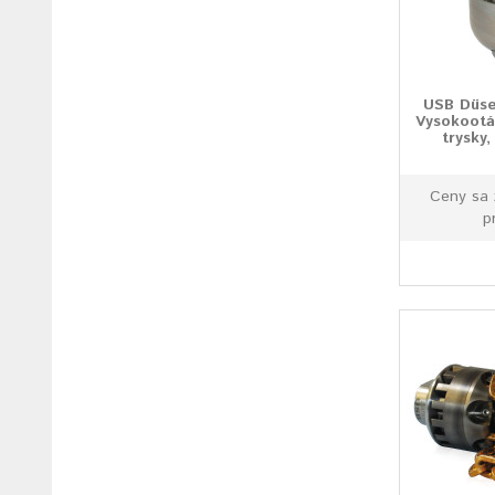
USB Düse
Vysokootá
trysky
Ceny sa 
p