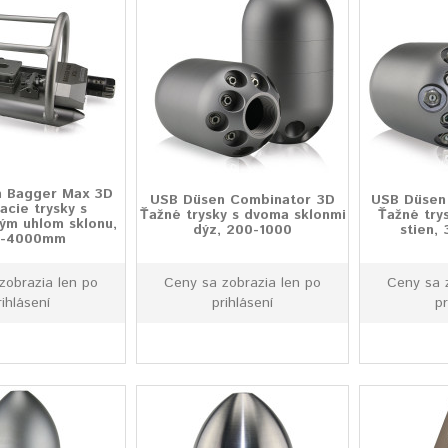
 Bagger Max 3D
USB Düsen Combinator 3D
USB Düsen 
acie trysky s
Ťažné trysky s dvoma sklonmi
Ťažné try
ným uhlom sklonu,
dýz, 200-1000
stien,
0-4000mm
zobrazia len po
Ceny sa zobrazia len po
Ceny sa 
rihlásení
prihlásení
pr