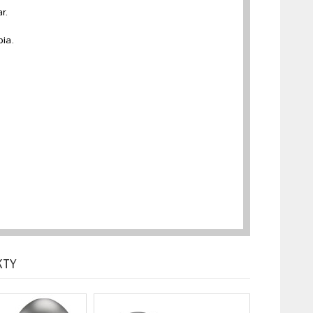
r.
bia.
KTY