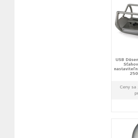
USB Düsen
Sťahov
nastaviteľ
25
Ceny sa 
p