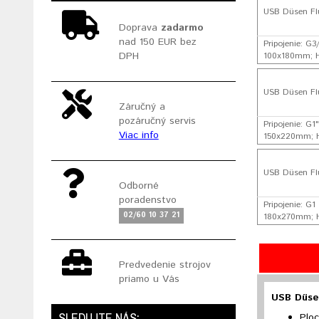
USB Düsen Flu
Doprava
zadarmo
nad 150 EUR bez
Pripojenie: G
DPH
100x180mm; Hm
USB Düsen Flu
Záručný a
pozáručný servis
Pripojenie: G1
Viac info
150x220mm; Hm
USB Düsen Flu
Odborné
poradenstvo
Pripojenie: G1
02/60 10 37 21
180x270mm; Hm
Predvedenie strojov
priamo u Vás
USB Düsen
SLEDUJTE NÁS:
Ploc