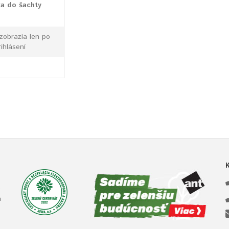
a do šachty
zobrazia len po
rihlásení
e
a