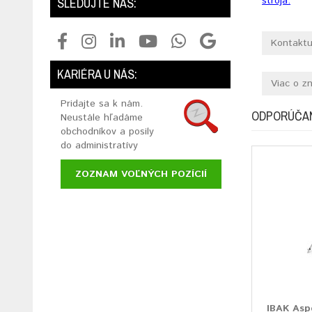
stroja.
SLEDUJTE NÁS:
Kontaktu
KARIÉRA U NÁS:
Viac o z
Pridajte sa k nám.
ODPORÚČA
Neustále hľadáme
obchodníkov a posily
do administratívy
ZOZNAM VOĽNÝCH POZÍCIÍ
IBAK Asp