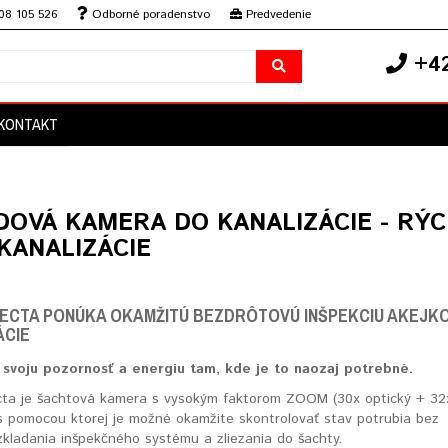
08 105 526
Odborné poradenstvo
Predvedenie
+42
KONTAKT
DOVÁ KAMERA DO KANALIZÁCIE - RÝ
KANALIZÁCIE
PECTA PONÚKA OKAMŽITÚ BEZDRÔTOVÚ INŠPEKCIU AKEJK
ÁCIE
 svoju pozornosť a energiu tam, kde je to naozaj potrebné.
ta je šachtová kamera s vysokým faktorom ZOOM (30x optický + 32
, s pomocou ktorej je možné okamžite skontrolovať stav potrubia bez
zkladania inšpekčného systému a zliezania do šachty.