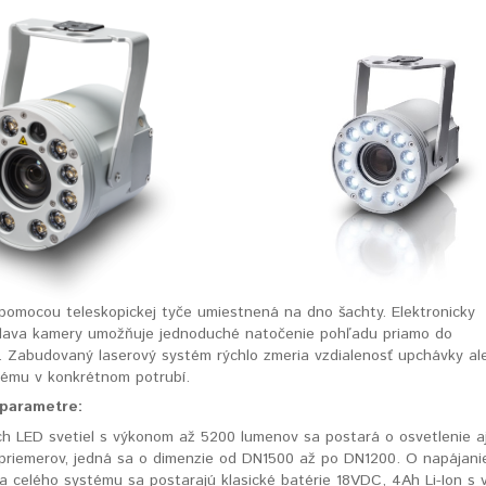
pomocou teleskopickej tyče umiestnená na dno šachty. Elektronicky
lava kamery umožňuje jednoduché natočenie pohľadu priamo do
e. Zabudovaný laserový systém rýchlo zmeria vzdialenosť upchávky al
lému v konkrétnom potrubí.
 parametre:
ch LED svetiel s výkonom až 5200 lumenov sa postará o osvetlenie a
 priemerov, jedná sa o dimenzie od DN1500 až po DN1200. O napájani
 a celého systému sa postarajú klasické batérie 18VDC, 4Ah Li-Ion s 