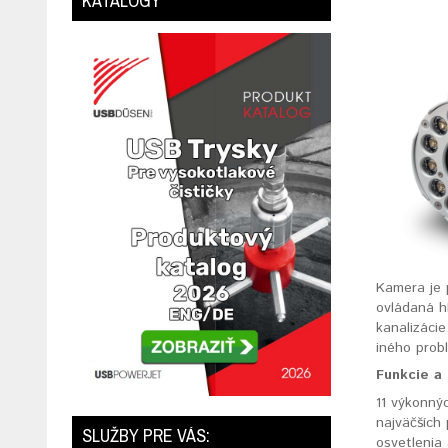
KATALÓGY
Kamera je 
ovládaná h
kanalizáci
iného prob
Funkcie a
11 výkonný
najväčších
SLUŽBY PRE VÁS:
osvetlenia