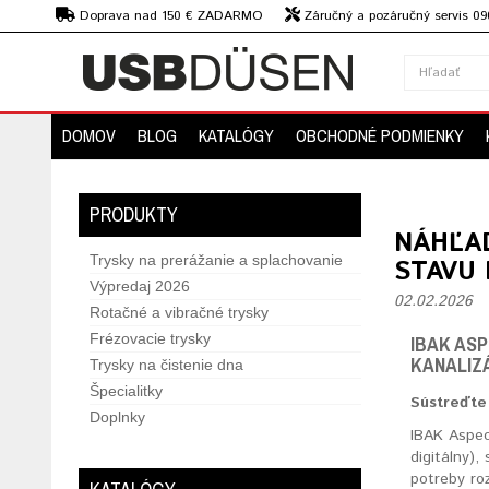
€
Doprava nad 150 € ZADARMO
Záručný a pozáručný servis 09
strojov
DOMOV
BLOG
KATALÓGY
OBCHODNÉ PODMIENKY
PRODUKTY
NÁHĽA
Trysky na prerážanie a splachovanie
STAVU 
Výpredaj 2026
02.02.2026
Rotačné a vibračné trysky
Frézovacie trysky
IBAK AS
KANALIZ
Trysky na čistenie dna
Špecialitky
Sústreďte
Doplnky
IBAK Aspec
digitálny)
potreby ro