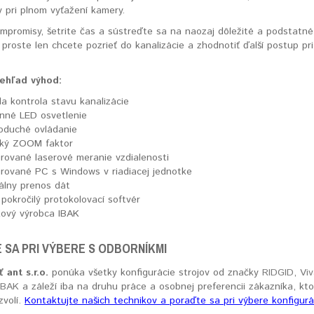
y pri plnom vyťažení kamery.
mpromisy, šetrite čas a sústreďte sa na naozaj dôležité a podstatné 
proste len chcete pozrieť do kanalizácie a zhodnotiť ďalší postup pri
rehľad výhod:
la kontrola stavu kanalizácie
nné LED osvetlenie
oduché ovládanie
ký ZOOM faktor
grované laserové meranie vzdialenosti
grované PC s Windows v riadiacej jednotke
tálny prenos dát
 pokročilý protokolovací softvér
kový výrobca IBAK
 SA PRI VÝBERE S ODBORNÍKMI
 ant s.r.o.
ponúka všetky konfigurácie strojov od značky
RIDGID
,
Viv
IBAK
a záleží iba na druhu práce a osobnej preferencii zákazníka, kto
zvolí.
Kontaktujte našich technikov a poraďte sa pri výbere konfigurá