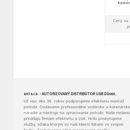
kamer
Ceny sa 
p
ant s.r.o.
- AUTORIZOVANÝ DISTRIBÚTOR USB D
üsen.
Už viac ako 30 rokov podporujeme efektívnu montáž
potrubí. Dodávame profesionálne vodárske a kúrenársk
náradie
a nástroje na opracovanie potrubí. Naše riešeni
prinášajú firmám efektivitu a zisk. Hrdo poskytujeme
služby, vďaka ktorým sú naši klienti lídrami vo svojom