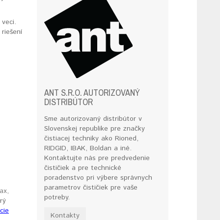
veci.
 riešení
ANT S.R.O. AUTORIZOVANÝ
DISTRIBÚTOR
Sme autorizovaný distribútor v
Slovenskej republike pre značky
čistiacej techniky ako Rioned,
RIDGID, IBAK, Boldan a iné.
Kontaktujte nás pre predvedenie
čističiek a pre technické
poradenstvo pri výbere správnych
parametrov čističiek pre vaše
ax,
potreby.
rý
cie
Kontakty