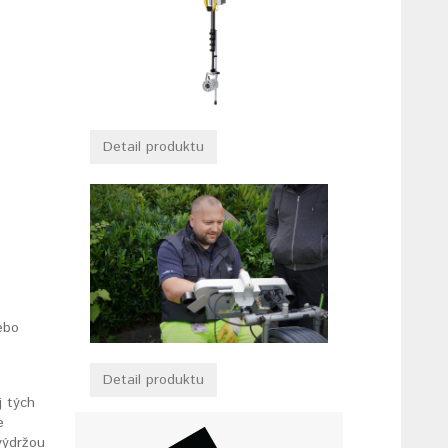
Detail produktu
ebo
Detail produktu
j tých
e
výdržou