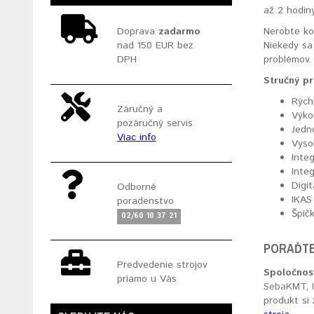
až 2 hodin
Doprava
zadarmo
Nerobte ko
nad 150 EUR bez
Niekedy sa 
DPH
problémov.
Stručný p
Rých
Záručný a
Výko
pozáručný servis
Jedn
Viac info
Vyso
Inte
Inte
Digi
Odborné
IKAS
poradenstvo
Špič
02/60 10 37 21
PORAĎTE
Predvedenie strojov
Spoločnosť
priamo u Vás
SebaKMT
,
produkt si 