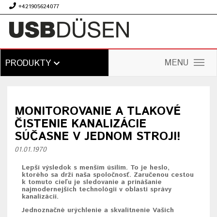
+421905624077
€
MENU
PRODUKTY
MONITOROVANIE A TLAKOVÉ
ČISTENIE KANALIZÁCIE
SÚČASNE V JEDNOM STROJI!
01.01.1970
Lepší výsledok s menším úsilím. To je heslo,
ktorého sa drží naša spoločnosť. Zaručenou cestou
k tomuto cieľu je sledovanie a prinášanie
najmodernejších technológií v oblasti správy
kanalizácií.
Jednoznačné urýchlenie a skvalitnenie Vašich