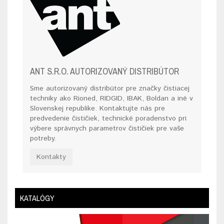
ANT S.R.O. AUTORIZOVANÝ DISTRIBÚTOR
Sme autorizovaný distribútor pre značky čistiacej
techniky ako Rioned, RIDGID, IBAK, Boldan a iné v
Slovenskej republike. Kontaktujte nás pre
predvedenie čističiek, technické poradenstvo pri
výbere správnych parametrov čističiek pre vaše
potreby.
Kontakty
KATALÓGY