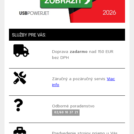
SLUŽBY PRE VÁS:
Doprava
zadarmo
nad 150 EUR
bez DPH
Záručný a pozáručný servis
Viac
info
Odborné poradenstvo
02/60 10 37 21
Predvedenie strojov priamo u Vás