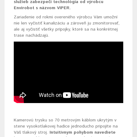
služieb zabezpečí technológia od výrobcu
Envirobot s názvom VIPER.
Zariadenie od rokmi overeného výrobcu Vám umožní
nie len vyčistiť kanalizáciu a zároveň ju zmonitorovať,
ale aj vyčistiť všetky prípojky, ktoré sa na konkrétnej
trase nachádzajú.
Kamerovú trysku so 70 metrovým káblom ukrytým v
stene vysokotlakovej hadice jednoducho pripojíte na
Váš tlakový stroj.
Intuitívnym pohybom navediete