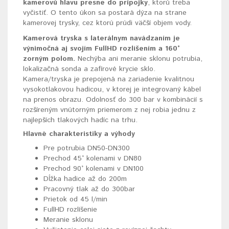
kamerovú hlavu presne do prípojky
, ktorú treba
vyčistiť. O tento úkon sa postará dýza na strane
kamerovej trysky, cez ktorú prúdi väčší objem vody.
Kamerová tryska s laterálnym navádzaním je
výnimočná aj svojím FullHD rozlíšením a 160°
zorným polom.
Nechýba ani meranie sklonu potrubia,
lokalizačná sonda a zafírové krycie sklo.
Kamera/tryska je prepojená na zariadenie kvalitnou
vysokotlakovou hadicou, v ktorej je integrovaný kábel
na prenos obrazu. Odolnosť do 300 bar v kombinácií s
rozšíreným vnútorným priemerom z nej robia jednu z
najlepších tlakových hadíc na trhu.
Hlavné charakteristiky a výhody
Pre potrubia DN50-DN300
Prechod 45° kolenami v DN80
Prechod 90° kolenami v DN100
Dĺžka hadice až do 200m
Pracovný tlak až do 300bar
Prietok od 45 l/min
FullHD rozlíšenie
Meranie sklonu