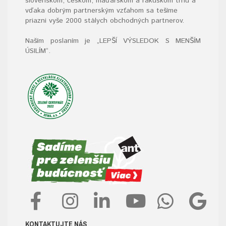
slovenskom, českom, maďarskom a rakúskom trhu a
vďaka dobrým partnerským vzťahom sa tešíme
priazni vyše 2000 stálych obchodných partnerov.
Naším poslaním je „LEPŠÍ VÝSLEDOK S MENŠÍM
ÚSILÍM“
.
KONTAKTUJTE NÁS