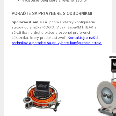
Vyčistenie celej siete z revíznej šachty
PORAĎTE SA PRI VÝBERE S ODBORNÍKMI
Spoločnosť ant s.r.o.
ponúka všetky konfigurácie
strojov od značky
RIDGID
,
Vivax,
SebaKMT
,
IBAK
a
záleží iba na druhu práce a osobnej preferencii
zákazníka, ktorý produkt si zvolí.
Kontaktujte našich
technikov a poraďte sa pri výbere konfigurácie stroja.