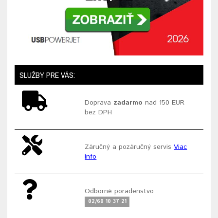
SLUŽBY PRE VÁS:
Doprava
zadarmo
nad 150 EUR
bez DPH
Záručný a pozáručný servis
Viac
info
Odborné poradenstvo
02/60 10 37 21