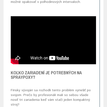
možné opakovať v polhodinových intervaloch.
KOĽKO ZARIADENÍ JE POTREBNÝCH NA
SPRAYPOXY?
Fínsky vývojári sa rozhodli tento problém vyriešiť po
svojom. Prečo by profesionáli mali so sebou všade
nosiť tri zariadenia keď vám stačí jeden kompaktný
stroj?