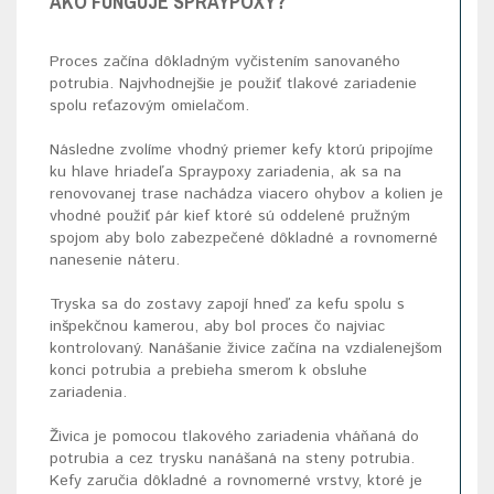
AKO FUNGUJE SPRAYPOXY?
Proces začína dôkladným vyčistením sanovaného
potrubia. Najvhodnejšie je použiť tlakové zariadenie
spolu reťazovým omielačom.
Následne zvolíme vhodný priemer kefy ktorú pripojíme
ku hlave hriadeľa Spraypoxy zariadenia, ak sa na
renovovanej trase nachádza viacero ohybov a kolien je
vhodné použiť pár kief ktoré sú oddelené pružným
spojom aby bolo zabezpečené dôkladné a rovnomerné
nanesenie náteru.
Tryska sa do zostavy zapojí hneď za kefu spolu s
inšpekčnou kamerou, aby bol proces čo najviac
kontrolovaný. Nanášanie živice začína na vzdialenejšom
konci potrubia a prebieha smerom k obsluhe
zariadenia.
Živica je pomocou tlakového zariadenia vháňaná do
potrubia a cez trysku nanášaná na steny potrubia.
Kefy zaručia dôkladné a rovnomerné vrstvy, ktoré je