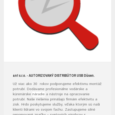
ant s.r.o.
- AUTORIZOVANÝ DISTRIBÚTOR USB D
üsen.
Už viac ako 30 rokov podporujeme efektívnu montáž
potrubí. Dodávame profesionálne vodárske a
kúrenárske
náradie
a nástroje na opracovanie
potrubí. Naše riešenia prinášajú firmám efektivitu a
zisk. Hrdo poskytujeme služby, vďaka ktorým sú naši
klienti lídrami vo svojom fachu. Zastupujeme silné
renomované značky – svetových výrobcov s