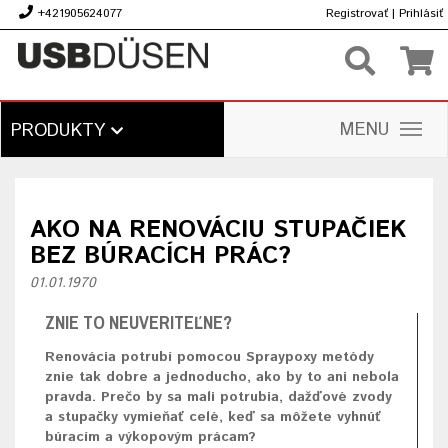
+421905624077
Registrovať
|
Prihlásiť
€
MENU
PRODUKTY
AKO NA RENOVÁCIU STUPAČIEK
BEZ BÚRACÍCH PRÁC?
01.01.1970
ZNIE TO NEUVERITEĽNE?
Renovácia potrubí pomocou Spraypoxy metódy
znie tak dobre a jednoducho, ako by to ani nebola
pravda. Prečo by sa mali potrubia, dažďové zvody
a stupačky vymieňať celé, keď sa môžete vyhnúť
búracím a výkopovým prácam?