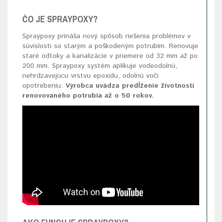
ČO JE SPRAYPOXY?
Spraypoxy prináša nový spôsob riešenia problémov v
súvislosti so starým a poškodeným potrubím. Renovuje
staré odtoky a kanalizácie v priemere od 32 mm až po
200 mm. Spraypoxy systém aplikuje vodeodolnú,
nehrdzavejúcu vrstvu epoxidu, odolnú voči
opotrebeniu.
Výrobca uvádza predĺženie životnosti
renovovaného potrubia až o 50 rokov.