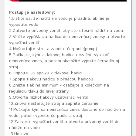
Postup je nasledovný:
1.Uistite sa, že nádrž na vodu je prázdna, ak nie je,
vypustite vodu.
2.Zatvorte prívodný ventil, aby ste utesnili nádrž na vodu.
3.Vložte vypúšťaciu hadicu do nemrznúcej zmesy a otvorte
vypúšťací ventil
4.Naštartujte stroj a zapnite čerpanie(pump)
5.Počkajte, kým z tlakovej hadice nezačne vytekať
nemrznúca zmes, a potom okamžite vypnite čerpadlo aj
stroj.
6.Pripojte GK spojku k tlakovej hadici
7.Spojte tlakovú hadicu s plniacou hadicou
8.Znížte tlak na minimum - otáčajte s kolečkom na
reguláciu tlaku do lavej strany
9.Otvorte nízkotlakový uzatvárací ventil
10.Znova naštartujte stroj a zapnite čerpanie
11.Počkajte kým sa nemrznúca zmes dostane do nádrže na
vodu, potom vypnite čerpadlo a stroj
12.Zatvorte vypúšťací ventil a otvorte prívodný ventil do
nádrže na vodu.
13.Hotovo