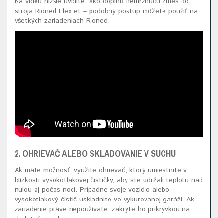
Na videu nižšie uvidíte, ako doplniť nemrznúcu zmes do
stroja Rioned FlexJet – podobný postup môžete použiť na
všetkých zariadeniach Rioned.
2. OHRIEVAČ ALEBO SKLADOVANIE V SUCHU
Ak máte možnosť, využite ohrievač, ktorý umiestnite v
blízkosti vysokotlakovej čističky, aby ste udržali teplotu nad
nulou aj počas noci. Prípadne svoje vozidlo alebo
vysokotlakový čistič uskladnite vo vykurovanej garáži. Ak
zariadenie práve nepoužívate, zakryte ho prikrývkou na