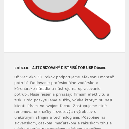
ant s.r.o.
- AUTORIZOVANÝ DISTRIBÚTOR USB D
üsen.
Už viac ako 30 rokov podporujeme efektívnu montáž
potrubí. Dodávame profesionálne vodárske a
kúrenárske
náradie
a nástroje na opracovanie
potrubí. Naše riešenia prinášajú firmám efektivitu a
zisk. Hrdo poskytujeme služby, vďaka ktorým sú naši
klienti lídrami vo svojom fachu. Zastupujeme silné
renomované značky – svetových výrobcov s
unikátnymi strojmi a technológiami. Pôsobíme na
slovenskom, českom, maďarskom a rakúskom trhu a
vďaka dobrým partnerským vzťahom sa tešíme