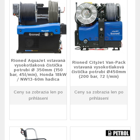
Rioned AquaJet vstavaná
Rioned CityJet Van-Pack
vysokotlaková čistička
vstavaná vysokotlaková
potrubí Ø 350mm (150
čistička potrubí Ø450mm
bar, 45l/min), Honda 18kW
(200 bar, 72 l/min)
/ NW13-60m hadica
Ceny sa zobrazia len po
Ceny sa zobrazia len po
prihlásení
prihlásení