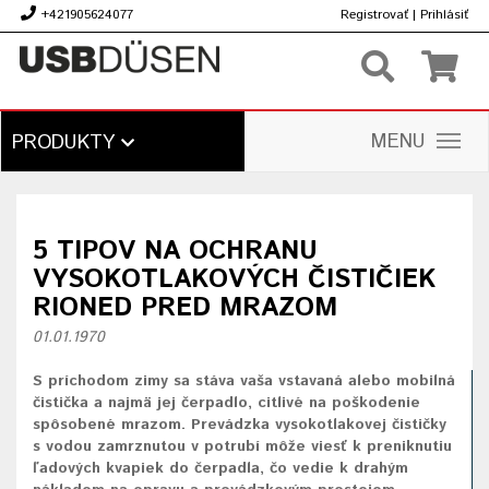
+421905624077
Registrovať
|
Prihlásiť
€
MENU
PRODUKTY
5 TIPOV NA OCHRANU
VYSOKOTLAKOVÝCH ČISTIČIEK
RIONED PRED MRAZOM
01.01.1970
S príchodom zimy sa stáva vaša vstavaná alebo mobilná
čistička a najmä jej čerpadlo, citlivé na poškodenie
spôsobené mrazom. Prevádzka vysokotlakovej čističky
s vodou zamrznutou v potrubí môže viesť k preniknutiu
ľadových kvapiek do čerpadla, čo vedie k drahým