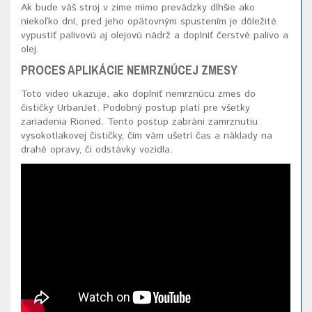
Ak bude váš stroj v zime mimo prevádzky dlhšie ako
niekoľko dní, pred jeho opätovným spustením je dôležité
vypustiť palivovú aj olejovú nádrž a doplniť čerstvé palivo a
olej.
PROCES APLIKÁCIE NEMRZNÚCEJ ZMESY
Toto video ukazuje, ako doplniť nemrznúcu zmes do
čističky UrbanJet. Podobný postup platí pre všetky
zariadenia Rioned. Tento postup zabráni zamrznutiu
vysokotlakovej čističky, čím vám ušetrí čas a náklady na
drahé opravy, či odstávky vozidla.