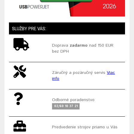
SLUŽBY PRE VÁS:
Doprava
zadarmo
nad 150 EUR
bez DPH
Záručný a pozáručný servis
Viac
info
Odborné poradenstvo
02/60 10 37 21
Predvedenie strojov priamo u Vás