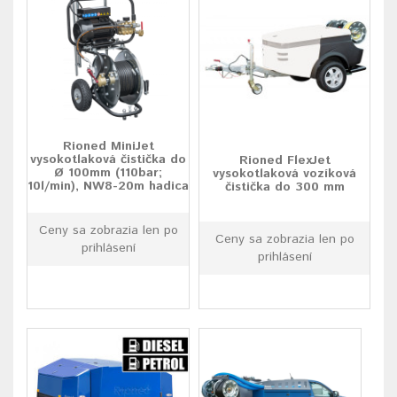
Rioned MiniJet
vysokotlaková čistička do
Rioned FlexJet
Ø 100mm (110bar;
vysokotlaková vozíková
10l/min), NW8-20m hadica
čistička do 300 mm
Ceny sa zobrazia len po
Ceny sa zobrazia len po
prihlásení
prihlásení