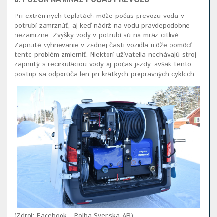
Pri extrémnych teplotách môže počas prevozu voda v
potrubí zamrznúť, aj keď nádrž na vodu pravdepodobne
nezamrzne. Zvyšky vody v potrubí sú na mráz citlivé.
Zapnuté vyhrievanie v zadnej časti vozidla môže pomôcť
tento problém zmierniť. Niektorí užívatelia nechávajú stroj
zapnutý s recirkuláciou vody aj počas jazdy, avšak tento
postup sa odporúča len pri krátkych prepravných cykloch.
(Zdroj: Facebook - Rolba Svenska AB)