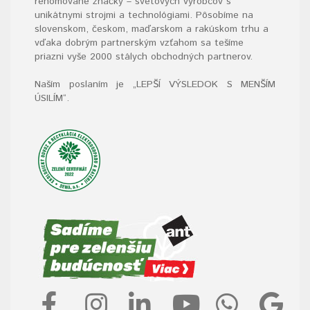
renomované značky – svetových výrobcov s
unikátnymi strojmi a technológiami. Pôsobíme na
slovenskom, českom, maďarskom a rakúskom trhu a
vďaka dobrým partnerským vzťahom sa tešíme
priazni vyše 2000 stálych obchodných partnerov.
Naším poslaním je „LEPŠÍ VÝSLEDOK S MENŠÍM
ÚSILÍM“
.