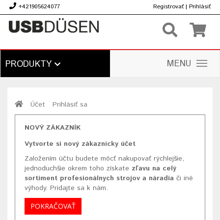
+421905624077
Registrovať
|
Prihlásiť
€
MENU
PRODUKTY
Účet
Prihlásiť sa
NOVÝ ZÁKAZNÍK
Vytvorte si nový zákaznícky účet
Založením účtu budete môcť nakupovať rýchlejšie,
jednoduchšie okrem toho získate
zľavu na celý
sortiment profesionálnych strojov a náradia
či iné
výhody. Pridajte sa k nám.
POKRAČOVAŤ