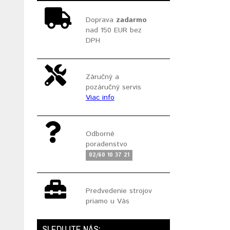
Doprava
zadarmo
nad 150 EUR bez
DPH
Záručný a
pozáručný servis
Viac info
Odborné
poradenstvo
02/60 10 37 21
Predvedenie strojov
priamo u Vás
SLEDUJTE NÁS: