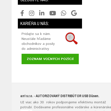
KARIÉRA U NÁS:
Pridajte sa k nám.
Neustále hľadáme
obchodníkov a posily
do administratívy
ZOZNAM VOĽNÝCH POZÍCIÍ
ant s.r.o.
- AUTORIZOVANÝ DISTRIBÚTOR USB D
üsen.
Už viac ako 30 rokov podporujeme efektívnu montáž
potrubí. Dodávame profesionálne vodárske a kúrenársk