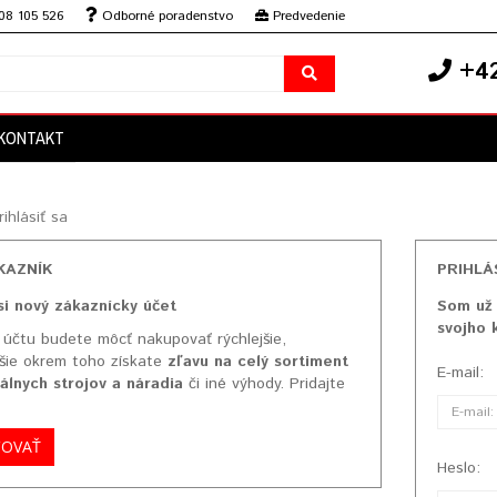
08 105 526
Odborné poradenstvo
Predvedenie
+42
KONTAKT
rihlásiť sa
KAZNÍK
PRIHLÁ
si nový zákaznícky účet
Som už 
svojho 
 účtu budete môcť nakupovať rýchlejšie,
šie okrem toho získate
zľavu na celý sortiment
E-mail:
álnych strojov a náradia
či iné výhody. Pridajte
ČOVAŤ
Heslo: