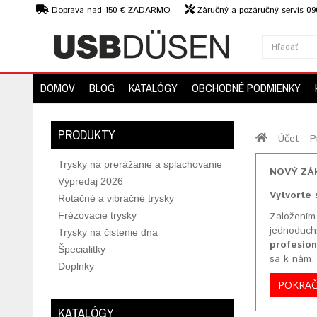
€
Doprava nad 150 € ZADARMO
Záručný a pozáručný servis 09
strojov
DOMOV
BLOG
KATALÓGY
OBCHODNÉ PODMIENKY
PRODUKTY
Účet
P
Trysky na prerážanie a splachovanie
NOVÝ ZÁ
Výpredaj 2026
Vytvorte 
Rotačné a vibračné trysky
Frézovacie trysky
Založením
jednoduch
Trysky na čistenie dna
profesion
Špecialitky
sa k nám.
Doplnky
POKRA
KATALÓGY